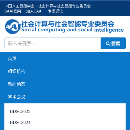
中国人工智能学会 · 社会计算与社会智能专业委员会
CAAI官网
加入CAAI
专委通讯
搜索
首页
组织机构
新闻动态
学术会议
BDSC2025
BDSC2024