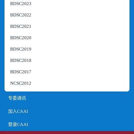
BDSC2023
BDSC2022
BDSC2021
BDSC2020
BDSC2019
BDSC2018
BDSC2017
NCSC2012
专委通讯
加入CAAI
登录CAAI