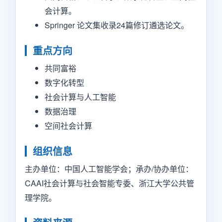
会计算。
Springer 论文集收录24篇修订遴选论文。
重点方向
共同富裕
数字化转型
社会计算与人工智能
数据治理
空间社会计算
组织信息
主办单位：中国人工智能学会；承办/协办单位：
CAAI社会计算与社会智能专委、浙江大学公共管
理学院。