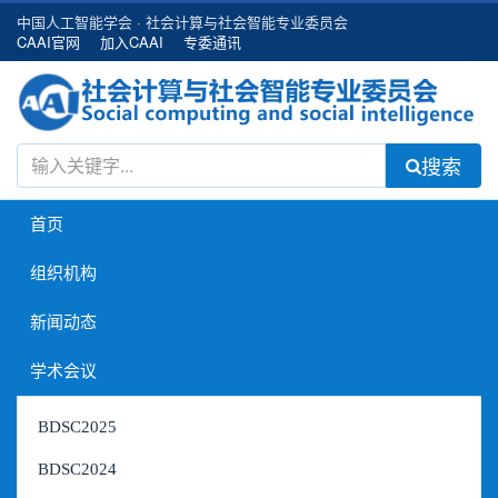
中国人工智能学会 · 社会计算与社会智能专业委员会
CAAI官网
加入CAAI
专委通讯
搜索
首页
组织机构
新闻动态
学术会议
BDSC2025
BDSC2024