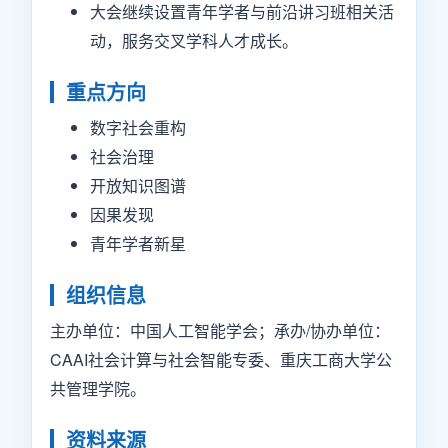
大会继续设置青年学者与前沿讲习班相关活
动，服务交叉学科人才成长。
重点方向
数字社会重构
社会治理
开放知识图谱
因果发现
青年学者新星
组织信息
主办单位：中国人工智能学会；承办/协办单位：
CAAI社会计算与社会智能专委、重庆工商大学公
共管理学院。
资料来源