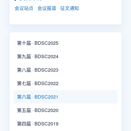
会议站点
会议报道
征文通知
第十届 · BDSC2025
第九届 · BDSC2024
第八届 · BDSC2023
第七届 · BDSC2022
第六届 · BDSC2021
第五届 · BDSC2020
第四届 · BDSC2019