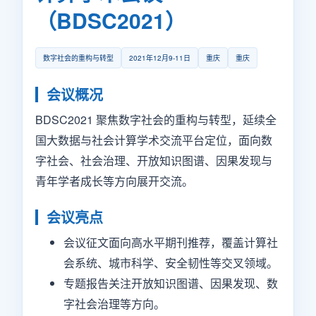
（BDSC2021）
数字社会的重构与转型
2021年12月9-11日
重庆
重庆
会议概况
BDSC2021 聚焦数字社会的重构与转型，延续全
国大数据与社会计算学术交流平台定位，面向数
字社会、社会治理、开放知识图谱、因果发现与
青年学者成长等方向展开交流。
会议亮点
会议征文面向高水平期刊推荐，覆盖计算社
会系统、城市科学、安全韧性等交叉领域。
专题报告关注开放知识图谱、因果发现、数
字社会治理等方向。